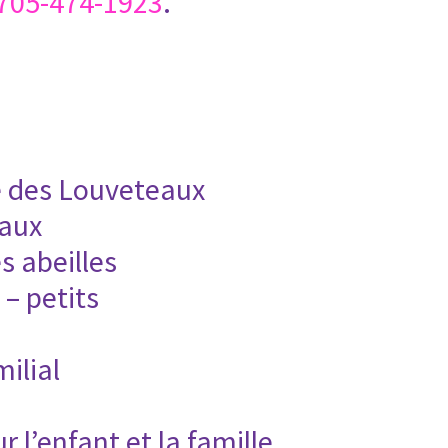
705-474-1923
.
e des Louveteaux
eaux
s abeilles
 – petits
ilial
 l’enfant et la famille