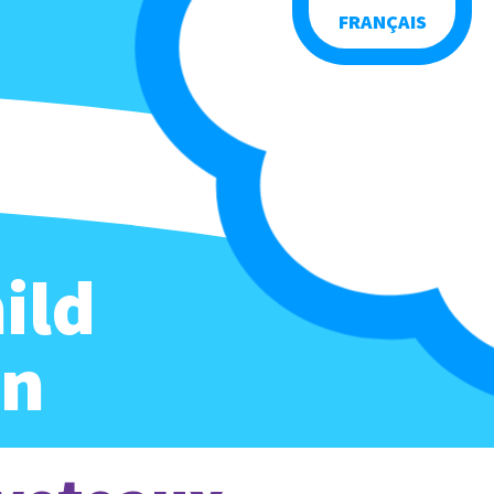
FRANÇAIS
ild
on