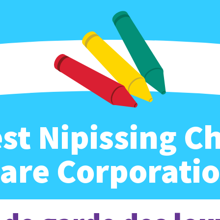
st Nipissing Ch
are Corporati