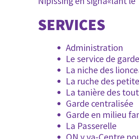
Nipissing en signa«lant le
SERVICES
Administration
Le service de gard
La niche des lionc
La ruche des petite
La tanière des tout
Garde centralisée
Garde en milieu fam
La Passerelle
ON y va-Centre pour